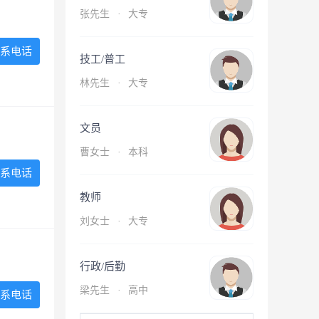
张先生
·
大专
系电话
技工/普工
林先生
·
大专
文员
曹女士
·
本科
系电话
教师
刘女士
·
大专
行政/后勤
梁先生
·
高中
系电话