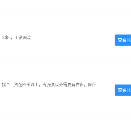
，9米6，工资面议
查看联
照，找个工资在四千以上，枣强县以外需要有住宿，保险
查看联