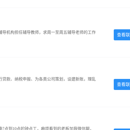
辅导机构担任辅导教师，求周一至周五辅导老师的工作
查看联
银行贷款、纳税申报、为各类公司策划，设建新账，理乱
查看联
7点到10点的钟点工，麻烦看到的老板加我微信聊，