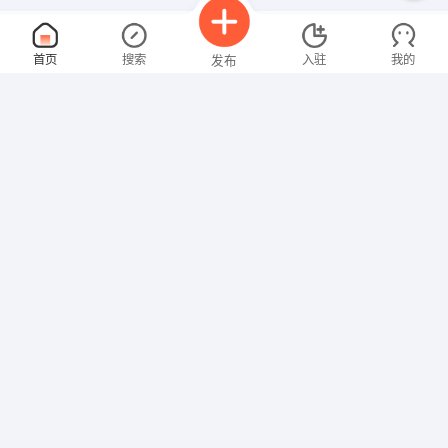
业务员
面议
首页
搜索
入驻
我的
发布
08-08
性别不限
经验不限
大陆农牧技术有限公司
申请
信阳市罗山县伍家坡五一农场
文员
面议
招聘信息
求职简历
08-08
性别不限
经验不限
大陆农牧技术有限公司
申请
信阳市罗山县伍家坡五一农场
数学教师
面议
08-08
性别不限
经验不限
罗山希望教育
申请