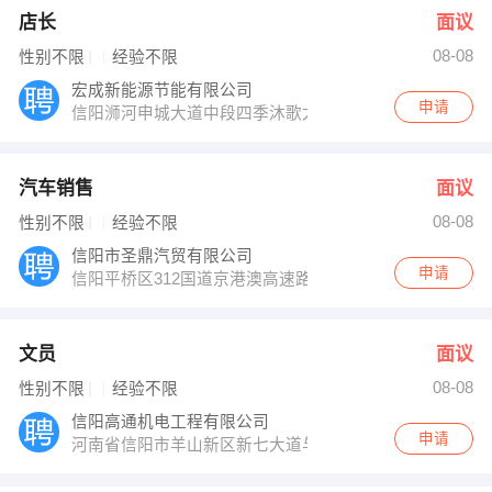
店长
面议
08-08
性别不限
经验不限
宏成新能源节能有限公司
申请
信阳浉河申城大道中段四季沐歌太阳能净水机专卖店
汽车销售
面议
08-08
性别不限
经验不限
信阳市圣鼎汽贸有限公司
申请
信阳平桥区312国道京港澳高速路口前欧亚汽车城
文员
面议
08-08
性别不限
经验不限
信阳高通机电工程有限公司
申请
河南省信阳市羊山新区新七大道与新十六街交叉口西50米